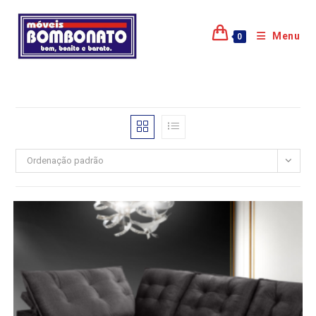
Menu
0
Ordenação padrão