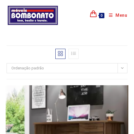
Menu
0
Ordenação padrão