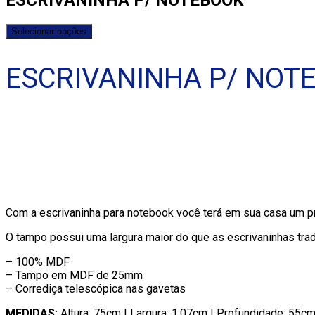
Selecionar opções
ESCRIVANINHA P/ NOT
Com a escrivaninha para notebook você terá em sua casa um pro
O tampo possui uma largura maior do que as escrivaninhas tra
– 100% MDF
– Tampo em MDF de 25mm
– Corrediça telescópica nas gavetas
MEDIDAS:
Altura: 75cm | Largura: 1,07cm | Profundidade: 55c